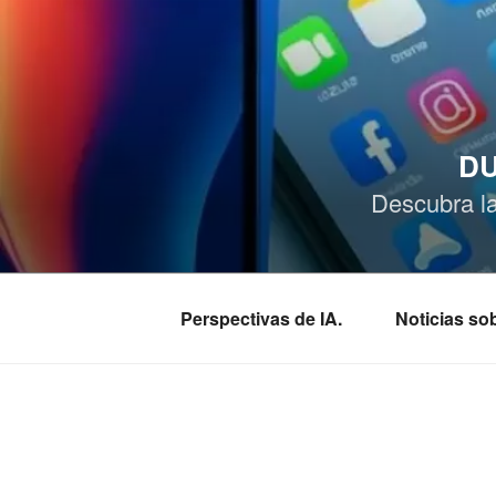
Saltar
al
contenido
DU
Descubra l
Perspectivas de IA.
Noticias s