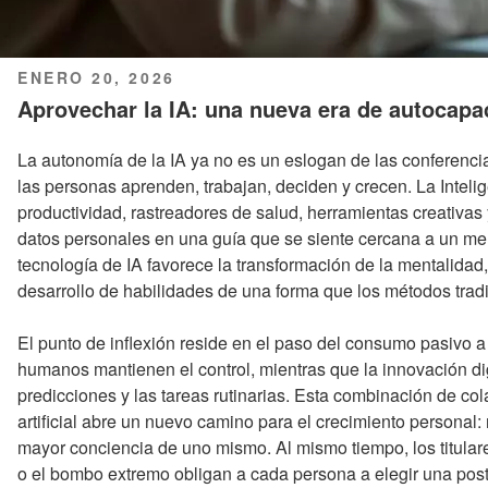
PUBLICADO
ENERO 20, 2026
EL
Aprovechar la IA: una nueva era de autocapa
La autonomía de la IA ya no es un eslogan de las conferenci
las personas aprenden, trabajan, deciden y crecen. La Intelig
productividad, rastreadores de salud, herramientas creativas 
datos personales en una guía que se siente cercana a un mento
tecnología de IA favorece la transformación de la mentalidad,
desarrollo de habilidades de una forma que los métodos tra
El punto de inflexión reside en el paso del consumo pasivo a
humanos mantienen el control, mientras que la innovación dig
predicciones y las tareas rutinarias. Esta combinación de co
artificial abre un nuevo camino para el crecimiento personal
mayor conciencia de uno mismo. Al mismo tiempo, los titula
o el bombo extremo obligan a cada persona a elegir una postu