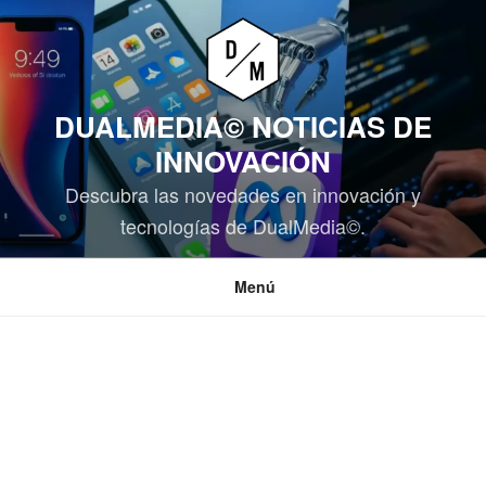
Saltar
al
contenido
DUALMEDIA© NOTICIAS DE
INNOVACIÓN
Descubra las novedades en innovación y
tecnologías de DualMedia©.
Menú