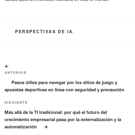
CATEGORÍAS
PERSPECTIVAS DE IA.
Navegación
Entrada
de
anterior:
ANTERIOR
entradas
Pasos útiles para navegar por los sitios de juego y
apuestas deportivas en línea con seguridad y precaución
Siguiente
SIGUIENTE
entrada
Más allá de la TI tradicional: por qué el futuro del
crecimiento empresarial pasa por la externalización y la
automatización