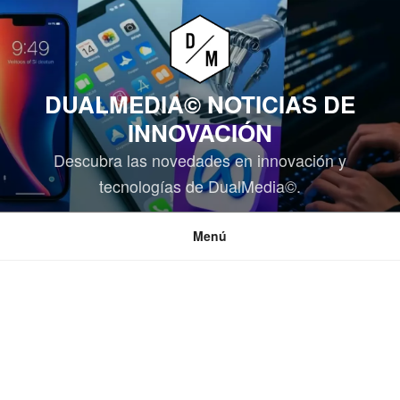
Saltar
al
contenido
DUALMEDIA© NOTICIAS DE
INNOVACIÓN
Descubra las novedades en innovación y
tecnologías de DualMedia©.
Menú