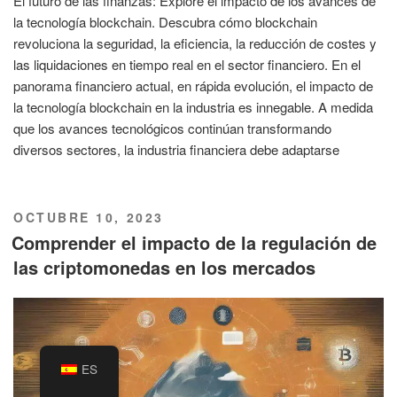
El futuro de las finanzas: Explore el impacto de los avances de
la tecnología blockchain. Descubra cómo blockchain
revoluciona la seguridad, la eficiencia, la reducción de costes y
las liquidaciones en tiempo real en el sector financiero. En el
panorama financiero actual, en rápida evolución, el impacto de
la tecnología blockchain en la industria es innegable. A medida
que los avances tecnológicos continúan transformando
diversos sectores, la industria financiera debe adaptarse
PUBLICADO
OCTUBRE 10, 2023
EL
Comprender el impacto de la regulación de
las criptomonedas en los mercados
ES