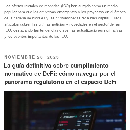
Las ofertas iniciales de monedas (ICO) han surgido como un medio
popular para que las empresas emergentes y los proyectos en el ámbito
de la cadena de bloques y las criptomonedas recauden capital. Estos
artículos cubren las últimas noticias y novedades en el sector de las
ICO, destacando las tendencias clave, las actualizaciones normativas
y los eventos importantes de las ICO.
PUBLICADO
NOVIEMBRE 20, 2023
EL
La guía definitiva sobre cumplimiento
normativo de DeFi: cómo navegar por el
panorama regulatorio en el espacio DeFi