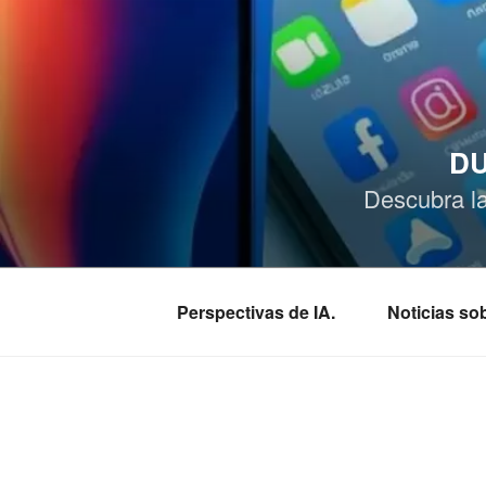
Saltar
al
contenido
DU
Descubra l
Perspectivas de IA.
Noticias s