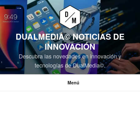
Saltar
al
contenido
DUALMEDIA© NOTICIAS DE
INNOVACIÓN
Descubra las novedades en innovación y
tecnologías de DualMedia©.
Menú