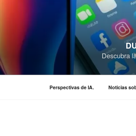
Saltar
al
contenido
DU
Descubra l
Perspectivas de IA.
Noticias s