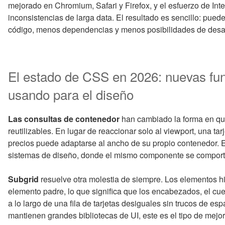
mejorado en Chromium, Safari y Firefox, y el esfuerzo de Int
inconsistencias de larga data. El resultado es sencillo: pued
código, menos dependencias y menos posibilidades de desaju
El estado de CSS en 2026: nuevas fun
usando para el diseño
Las consultas de contenedor
han cambiado la forma en qu
reutilizables. En lugar de reaccionar solo al viewport, una ta
precios puede adaptarse al ancho de su propio contenedor. E
sistemas de diseño, donde el mismo componente se comporta
Subgrid
resuelve otra molestia de siempre. Los elementos hi
elemento padre, lo que significa que los encabezados, el cue
a lo largo de una fila de tarjetas desiguales sin trucos de es
mantienen grandes bibliotecas de UI, este es el tipo de mej