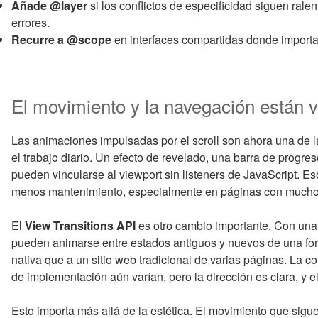
Añade @layer
si los conflictos de especificidad siguen rale
errores.
Recurre a @scope
en interfaces compartidas donde importa e
El movimiento y la navegación están 
Las animaciones impulsadas por el scroll son ahora una de 
el trabajo diario. Un efecto de revelado, una barra de progre
pueden vincularse al viewport sin listeners de JavaScript. Es
menos mantenimiento, especialmente en páginas con mucho
El
View Transitions API
es otro cambio importante. Con un
pueden animarse entre estados antiguos y nuevos de una fo
nativa que a un sitio web tradicional de varias páginas. La c
de implementación aún varían, pero la dirección es clara, y e
Esto importa más allá de la estética. El movimiento que sig