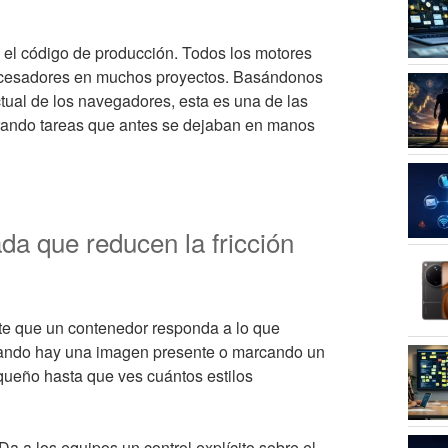
el código de producción. Todos los motores
procesadores en muchos proyectos. Basándonos
ctual de los navegadores, esta es una de las
rando tareas que antes se dejaban en manos
da que reducen la fricción
te que un contenedor responda a lo que
cuando hay una imagen presente o marcando un
ueño hasta que ves cuántos estilos
a a los equipos un control explícito sobre el