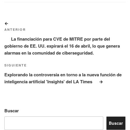
Navegación
Entrada
de
anterior:
ANTERIOR
entradas
La financiación para CVE de MITRE por parte del
gobierno de EE. UU. expirará el 16 de abril, lo que genera
alarmas en la comunidad de ciberseguridad.
Siguiente
SIGUIENTE
entrada
Explorando la controversia en torno a la nueva función de
inteligencia artificial 'Insights' del LA Times
Buscar
Buscar