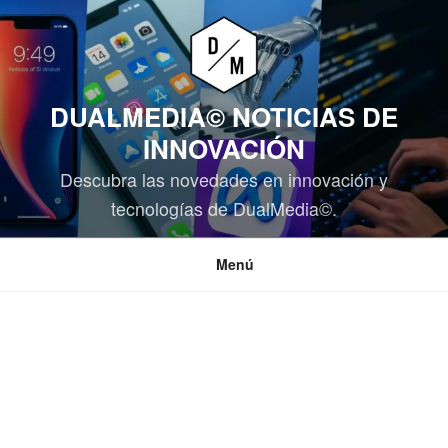
Saltar
al
contenido
DUALMEDIA© NOTICIAS DE
INNOVACIÓN
Descubra las novedades en innovación y
tecnologías de DualMedia©.
Menú