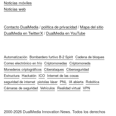
Noticias móviles
Noticias web
Contacto DualMedia
/
política de privacidad
/
Mapa del sitio
DualMedia en Twitter/X
/
DualMedia en YouTube
Automatización
Bombardero furtivo B-2 Spirit
Cadena de bloques
Correo electrónico en frío
Criptomonedas
Criptomoneda
Monederos criptográficos
Ciberataques
Ciberseguridad
Estructura
Hackatón
ICO
Internet de las cosas
seguridad de internet
pistolas láser
PNL
IA abierta
Robótica
Cámaras de seguridad
Vehículos
Realidad virtual
VPN
2000-2026 DualMedia Innovation News. Todos los derechos