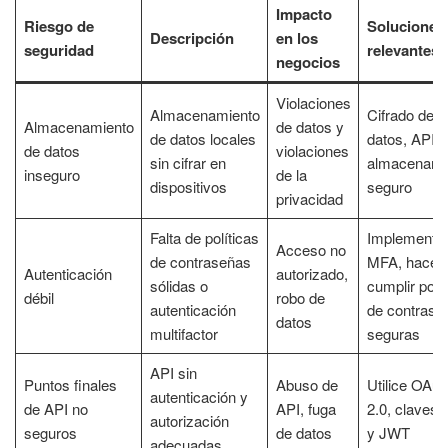
Impacto
Riesgo de
Soluciones
Descripción
en los
seguridad
relevantes
negocios
Violaciones
Almacenamiento
Cifrado de
Almacenamiento
de datos y
de datos locales
datos, API d
de datos
violaciones
sin cifrar en
almacenami
inseguro
de la
dispositivos
seguro
privacidad
Falta de políticas
Implementa
Acceso no
de contraseñas
MFA, hacer
Autenticación
autorizado,
sólidas o
cumplir polít
débil
robo de
autenticación
de contrase
datos
multifactor
seguras
API sin
Puntos finales
Abuso de
Utilice OAut
autenticación y
de API no
API, fuga
2.0, claves 
autorización
seguros
de datos
y JWT
adecuadas