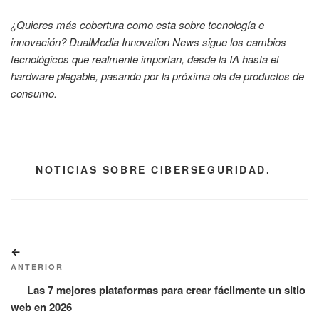
¿Quieres más cobertura como esta sobre tecnología e
innovación? DualMedia Innovation News sigue los cambios
tecnológicos que realmente importan, desde la IA hasta el
hardware plegable, pasando por la próxima ola de productos de
consumo.
CATEGORÍAS
NOTICIAS SOBRE CIBERSEGURIDAD.
Navegación
Entrada
de
anterior:
ANTERIOR
entradas
Las 7 mejores plataformas para crear fácilmente un sitio
web en 2026