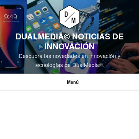
Saltar
al
contenido
DUALMEDIA© NOTICIAS DE
INNOVACIÓN
Descubra las novedades en innovación y
tecnologías de DualMedia©.
Menú