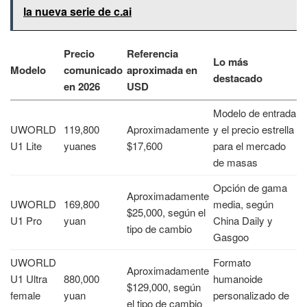
la nueva serie de c.ai
Precio
Referencia
Lo más
Modelo
comunicado
aproximada en
destacado
en 2026
USD
Modelo de entrada
UWORLD
119,800
Aproximadamente
y el precio estrella
U1 Lite
yuanes
$17,600
para el mercado
de masas
Opción de gama
Aproximadamente
UWORLD
169,800
media, según
$25,000, según el
U1 Pro
yuan
China Daily y
tipo de cambio
Gasgoo
UWORLD
Formato
Aproximadamente
U1 Ultra
880,000
humanoide
$129,000, según
female
yuan
personalizado de
el tipo de cambio