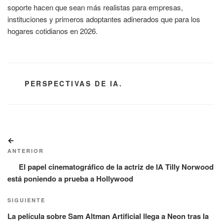
soporte hacen que sean más realistas para empresas,
instituciones y primeros adoptantes adinerados que para los
hogares cotidianos en 2026.
CATEGORÍAS
PERSPECTIVAS DE IA.
Navegación
Entrada
de
anterior:
ANTERIOR
entradas
El papel cinematográfico de la actriz de IA Tilly Norwood
está poniendo a prueba a Hollywood
Siguiente
SIGUIENTE
entrada
La película sobre Sam Altman Artificial llega a Neon tras la