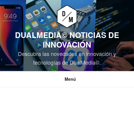
Saltar
al
contenido
DUALMEDIA© NOTICIAS DE
INNOVACIÓN
Descubra las novedades en innovación y
tecnologías de DualMedia©.
Menú