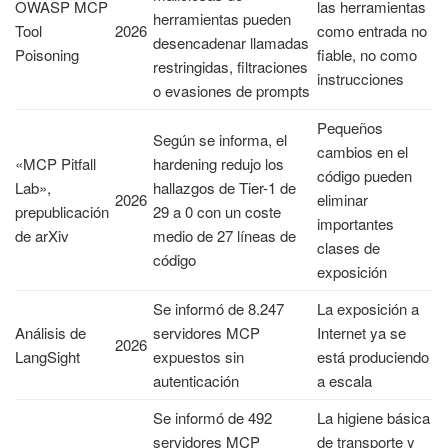
OWASP MCP
las herramientas
herramientas pueden
Tool
2026
como entrada no
desencadenar llamadas
Poisoning
fiable, no como
restringidas, filtraciones
instrucciones
o evasiones de prompts
Pequeños
Según se informa, el
cambios en el
«MCP Pitfall
hardening redujo los
código pueden
Lab»,
hallazgos de Tier-1 de
2026
eliminar
prepublicación
29 a 0 con un coste
importantes
de arXiv
medio de 27 líneas de
clases de
código
exposición
Se informó de 8.247
La exposición a
Análisis de
servidores MCP
Internet ya se
2026
LangSight
expuestos sin
está produciendo
autenticación
a escala
Se informó de 492
La higiene básica
servidores MCP
de transporte y