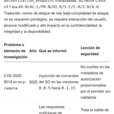
manipuladas. Su vector CVSS
authorization_endpoint
v3.1 era
.
AV:N/AC:L/PR:N/UI:R/S:C/C:H/I:H/A:H
Traducido: vector de ataque de red, baja complejidad de ataque,
no se requieren privilegios, se requiere interacción del usuario,
alcance modificado y alto impacto en la confidencialidad, la
integridad y la disponibilidad.
Problema o
Lección de
elemento de
Año
Qué se informó
seguridad
investigación
No confíes en los
metadatos de
CVE-2025-
Inyección de comandos
autorización
6514 en
del SO en las versiones
2025
mcp-
proporcionados
hasta
0.0.5
0.1.15
remote
por el servidor sin
validarlos
Las respuestas
Trata la salida de
maliciosas de