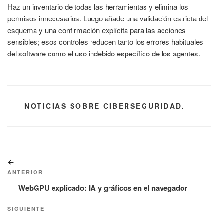
Haz un inventario de todas las herramientas y elimina los
permisos innecesarios. Luego añade una validación estricta del
esquema y una confirmación explícita para las acciones
sensibles; esos controles reducen tanto los errores habituales
del software como el uso indebido específico de los agentes.
CATEGORÍAS
NOTICIAS SOBRE CIBERSEGURIDAD.
Navegación
Entrada
de
anterior:
ANTERIOR
entradas
WebGPU explicado: IA y gráficos en el navegador
Siguiente
SIGUIENTE