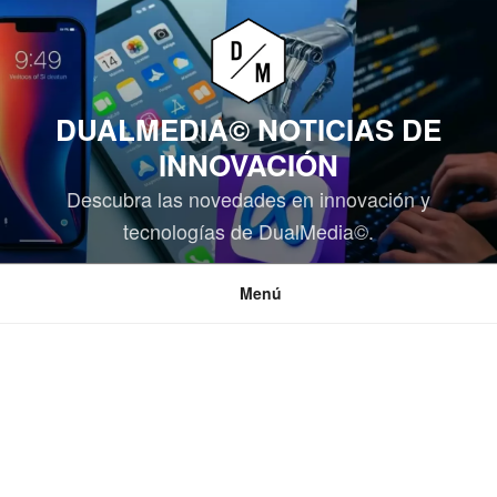
Saltar
al
contenido
DUALMEDIA© NOTICIAS DE
INNOVACIÓN
Descubra las novedades en innovación y
tecnologías de DualMedia©.
Menú