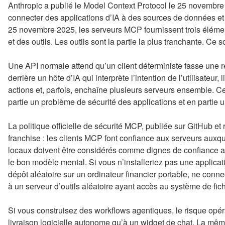
Anthropic a publié le Model Context Protocol le 25 novembr
connecter des applications d’IA à des sources de données et d
25 novembre 2025, les serveurs MCP fournissent trois élémen
et des outils. Les outils sont la partie la plus tranchante. Ce
Une API normale attend qu’un client déterministe fasse une 
derrière un hôte d’IA qui interprète l’intention de l’utilisateur,
actions et, parfois, enchaîne plusieurs serveurs ensemble. Ce
partie un problème de sécurité des applications et en partie
La politique officielle de sécurité MCP, publiée sur GitHub et
franchise : les clients MCP font confiance aux serveurs auxqu
locaux doivent être considérés comme dignes de confiance au 
le bon modèle mental. Si vous n’installeriez pas une applica
dépôt aléatoire sur un ordinateur financier portable, ne conn
à un serveur d’outils aléatoire ayant accès au système de fic
Si vous construisez des workflows agentiques, le risque opé
livraison logicielle autonome qu’à un widget de chat. La m