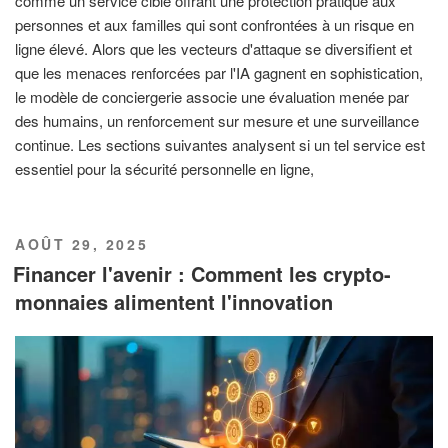
comme un service ciblé offrant une protection pratique aux
personnes et aux familles qui sont confrontées à un risque en
ligne élevé. Alors que les vecteurs d'attaque se diversifient et
que les menaces renforcées par l'IA gagnent en sophistication,
le modèle de conciergerie associe une évaluation menée par
des humains, un renforcement sur mesure et une surveillance
continue. Les sections suivantes analysent si un tel service est
essentiel pour la sécurité personnelle en ligne,
PUBLIÉ
AOÛT 29, 2025
LE
Financer l'avenir : Comment les crypto-
monnaies alimentent l'innovation