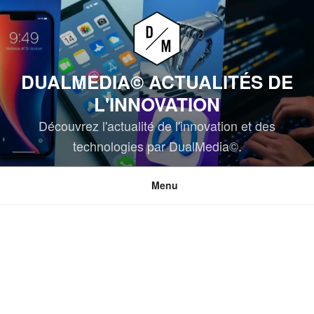
Aller
au
contenu
principal
DUALMEDIA© ACTUALITÉS DE
L'INNOVATION
Découvrez l'actualité de l'innovation et des
technologies par DualMedia©.
Menu