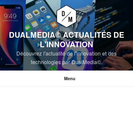
Aller
au
contenu
principal
DUALMEDIA© ACTUALITÉS DE
L'INNOVATION
Découvrez l'actualité de l'innovation et des
technologies par DualMedia©.
Menu