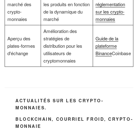
marché des
les produits en fonction
réglementation
crypto-
de la dynamique du
sur les crypto-
monnaies
marché
monnaies
Amélioration des
Aperçu des
stratégies de
Guide de la
plates-formes
distribution pour les
plateforme
d'échange
utilisateurs de
Binance
Coinbase
cryptomonnaies
CATÉGORIES
ACTUALITÉS SUR LES CRYPTO-
MONNAIES.
ÉTIQUETTES
BLOCKCHAIN
,
COURRIEL FROID
,
CRYPTO-
MONNAIE