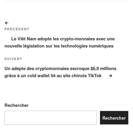
Navigation
Article
de
précédent
PRÉCÉDENT
l’article
Le Viêt Nam adopte les crypto-monnaies avec une
nouvelle législation sur les technologies numériques
Article
SUIVANT
suivant
Un adepte des cryptomonnaies escroque $6,9 millions
grâce à un cold wallet lié au site chinois TikTok
Rechercher
Rechercher