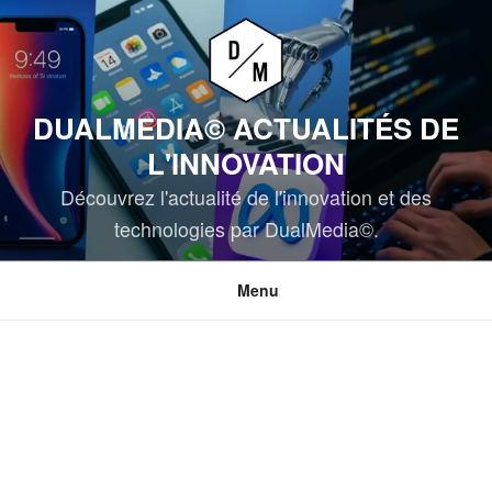
Aller
au
contenu
principal
DUALMEDIA© ACTUALITÉS DE
L'INNOVATION
Découvrez l'actualité de l'innovation et des
technologies par DualMedia©.
Menu