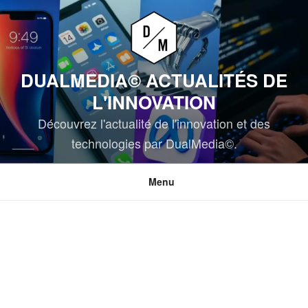
Aller
au
contenu
principal
DUALMEDIA© ACTUALITÉS DE
L'INNOVATION
Découvrez l'actualité de l'innovation et des
technologies par DualMedia©.
Menu