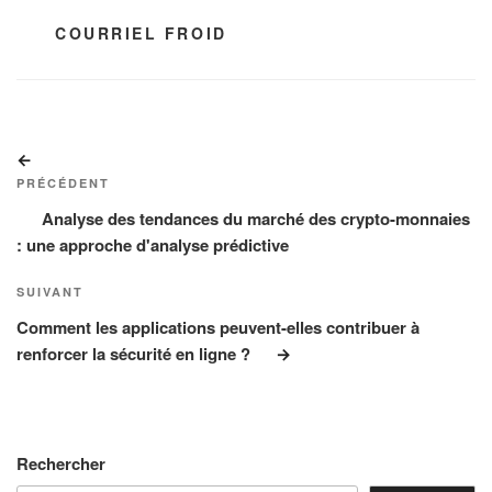
ÉTIQUETTES
COURRIEL FROID
Navigation
Article
de
précédent
PRÉCÉDENT
l’article
Analyse des tendances du marché des crypto-monnaies
: une approche d'analyse prédictive
Article
SUIVANT
suivant
Comment les applications peuvent-elles contribuer à
renforcer la sécurité en ligne ?
Rechercher