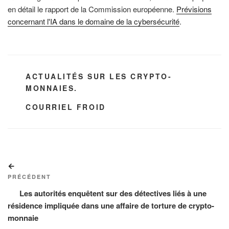
en détail le rapport de la Commission européenne.
Prévisions
concernant l'IA dans le domaine de la cybersécurité
.
CATÉGORIES
ACTUALITÉS SUR LES CRYPTO-
MONNAIES.
ÉTIQUETTES
COURRIEL FROID
Navigation
Article
de
précédent
PRÉCÉDENT
l’article
Les autorités enquêtent sur des détectives liés à une
résidence impliquée dans une affaire de torture de crypto-
monnaie