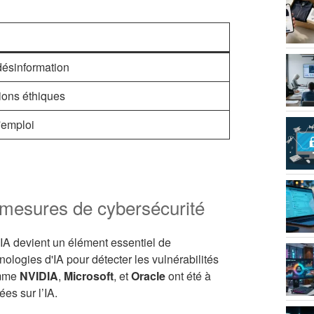
désinformation
ions éthiques
l'emploi
s mesures de cybersécurité
’IA devient un élément essentiel de
ologies d'IA pour détecter les vulnérabilités
omme
NVIDIA
,
Microsoft
, et
Oracle
ont été à
es sur l’IA.