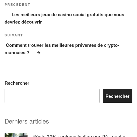
de
précédent
PRÉCÉDENT
l’article
Les meilleurs jeux de casino social gratuits que vous
devriez découvrir
Article
SUIVANT
suivant
Comment trouver les meilleures préventes de crypto-
monnaies ?
Rechercher
Rechercher
Derniers articles
Règle 30% : automatisation par l'IA : quelle