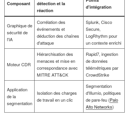
Composant
détection et la
d'intégration
réaction
Corrélation des
Splunk, Cisco
Graphique de
événements et
Secure,
sécurité de
déduction des chaînes
LogRhythm pour
l'IA
d'attaque
un contexte enrichi
Hiérarchisation des
Rapid7, ingestion
menaces et mise en
de données
Moteur CDR
correspondance avec
télémétriques par
MITRE ATT&CK
CrowdStrike
Segmentation
Application
Isolation des charges
d'Illumio, politiques
de la
de travail en un clic
de pare-feu (
Palo
segmentation
Alto Networks
)