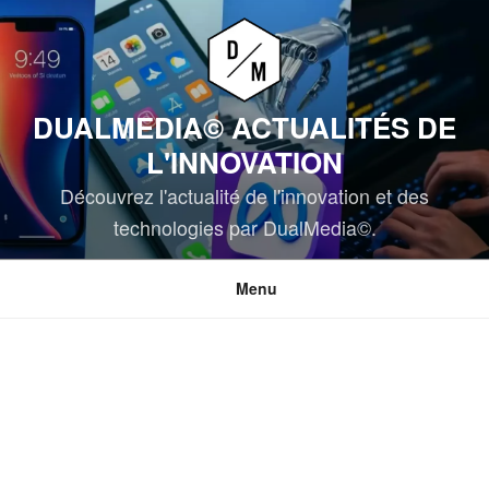
Aller
au
contenu
principal
DUALMEDIA© ACTUALITÉS DE
L'INNOVATION
Découvrez l'actualité de l'innovation et des
technologies par DualMedia©.
Menu