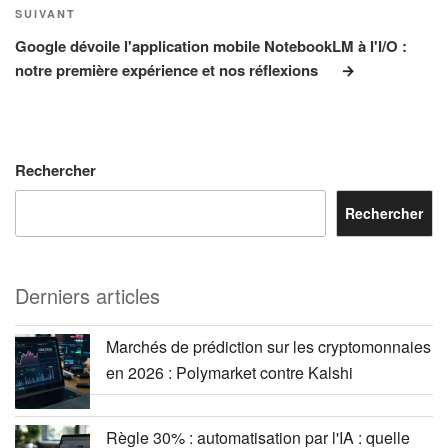
Article
SUIVANT
suivant
Google dévoile l'application mobile NotebookLM à l'I/O :
notre première expérience et nos réflexions
Rechercher
Rechercher
Derniers articles
Marchés de prédiction sur les cryptomonnaies
en 2026 : Polymarket contre Kalshi
Règle 30% : automatisation par l'IA : quelle