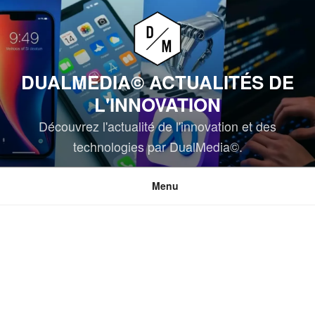
Aller
au
contenu
principal
DUALMEDIA© ACTUALITÉS DE
L'INNOVATION
Découvrez l'actualité de l'innovation et des
technologies par DualMedia©.
Menu