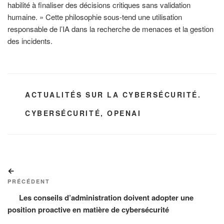
habilité à finaliser des décisions critiques sans validation
humaine. » Cette philosophie sous-tend une utilisation
responsable de l’IA dans la recherche de menaces et la gestion
des incidents.
CATÉGORIES
ACTUALITÉS SUR LA CYBERSÉCURITÉ.
ÉTIQUETTES
CYBERSÉCURITÉ
,
OPENAI
Navigation
Article
de
précédent
PRÉCÉDENT
l’article
Les conseils d’administration doivent adopter une
position proactive en matière de cybersécurité