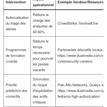
Intervention
Exemple Vendeur/Ressource
opérationnel
Réduire la
Automatisation
charge des
du triage des
CrowdStrike, SentinelOne
analystes de
alertes
40-60%
Réduire le
temps
Programmes
Partenariats éducatifs locaux,
nécessaire
de formation
https://www.dualmedia.com/vet
pour pourvoir
croisée
cybersecurity-careers/
les postes
vacants
Diminution
Priorité
du risque
Palo Alto Networks, Qualys avi
prédictive des
d'exploitation
https://www.dualmedia.com/qua
correctifs
des actifs
fedramp-high-authorization/
critiques