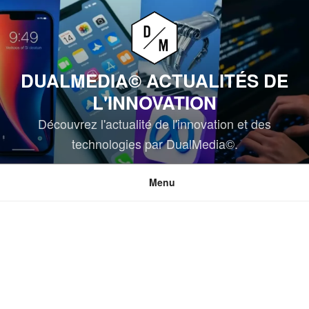
Aller
au
contenu
principal
DUALMEDIA© ACTUALITÉS DE
L'INNOVATION
Découvrez l'actualité de l'innovation et des
technologies par DualMedia©.
Menu