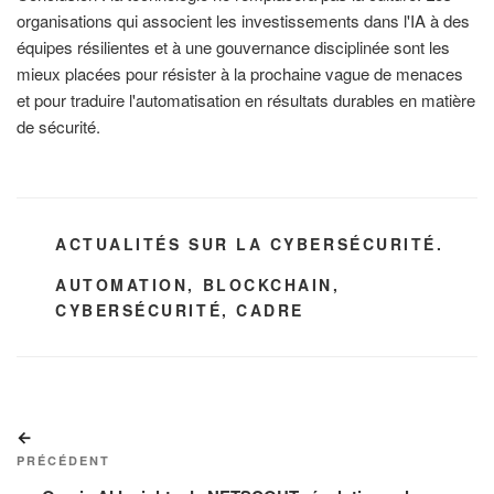
organisations qui associent les investissements dans l'IA à des
équipes résilientes et à une gouvernance disciplinée sont les
mieux placées pour résister à la prochaine vague de menaces
et pour traduire l'automatisation en résultats durables en matière
de sécurité.
CATÉGORIES
ACTUALITÉS SUR LA CYBERSÉCURITÉ.
ÉTIQUETTES
AUTOMATION
,
BLOCKCHAIN
,
CYBERSÉCURITÉ
,
CADRE
Navigation
Article
de
précédent
PRÉCÉDENT
l’article