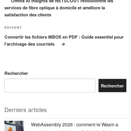
Omnis AI Insights de NETSCOUT révolutionne les
services de fibre optique à domicile et améliore la
satisfaction des clients
Article
SUIVANT
suivant
Convertir les fichiers MBOX en PDF : Guide essentiel pour
l'archivage des courriels
Rechercher
Rechercher
Derniers articles
WebAssembly 2026 : comment le Wasm a