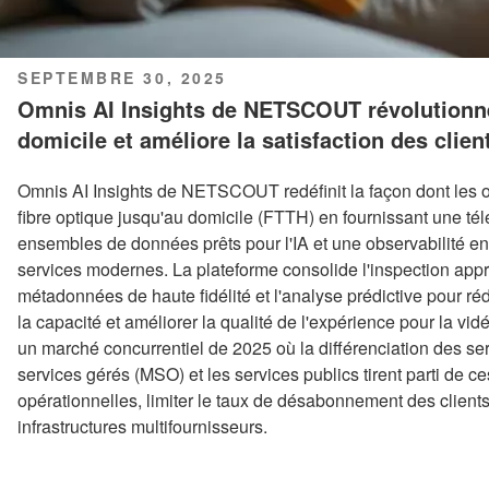
PUBLIÉ
SEPTEMBRE 30, 2025
LE
Omnis AI Insights de NETSCOUT révolutionne 
domicile et améliore la satisfaction des clien
Omnis AI Insights de NETSCOUT redéfinit la façon dont les o
fibre optique jusqu'au domicile (FTTH) en fournissant une té
ensembles de données prêts pour l'IA et une observabilité 
services modernes. La plateforme consolide l'inspection app
métadonnées de haute fidélité et l'analyse prédictive pour ré
la capacité et améliorer la qualité de l'expérience pour la vid
un marché concurrentiel de 2025 où la différenciation des ser
services gérés (MSO) et les services publics tirent parti de 
opérationnelles, limiter le taux de désabonnement des clients
infrastructures multifournisseurs.