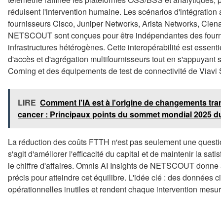
réduisent l'intervention humaine. Les scénarios d'intégratio
fournisseurs Cisco, Juniper Networks, Arista Networks, Ciena 
NETSCOUT sont conçues pour être indépendantes des fournisse
infrastructures hétérogènes. Cette interopérabilité est essen
d'accès et d'agrégation multifournisseurs tout en s'appuyant
Corning et des équipements de test de connectivité de Viavi 
LIRE
Comment l'IA est à l'origine de changements tra
cancer : Principaux points du sommet mondial 2025 
La réduction des coûts FTTH n'est pas seulement une questi
s'agit d'améliorer l'efficacité du capital et de maintenir la sat
le chiffre d'affaires. Omnis AI Insights de NETSCOUT donne 
précis pour atteindre cet équilibre. L'idée clé : des données ci
opérationnelles inutiles et rendent chaque intervention mesura