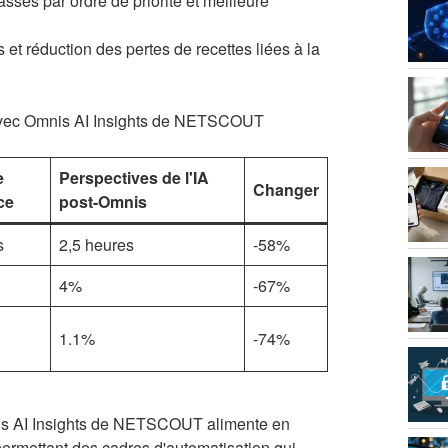
ssés par ordre de priorité et meilleure
 et réduction des pertes de recettes liées à la
 avec Omnis AI Insights de NETSCOUT
e
Perspectives de l'IA
Changer
ce
post-Omnis
s
2,5 heures
-58%
4%
-67%
1.1%
-74%
Omnis AI Insights de NETSCOUT alimente en
permettant des cadres d'automatisation qui