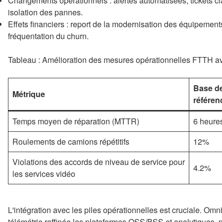
Changements opérationnels : alertes automatisées, tickets cla
isolation des pannes.
Effets financiers : report de la modernisation des équipements
fréquentation du churn.
Tableau : Amélioration des mesures opérationnelles FTTH
Base d
Métrique
référen
Temps moyen de réparation (MTTR)
6 heure
Roulements de camions répétitifs
12%
Violations des accords de niveau de service pour
4.2%
les services vidéo
L'intégration avec les piles opérationnelles est cruciale. 
télémétrie raffinée les plateformes OSS/BSS et analytiques, 