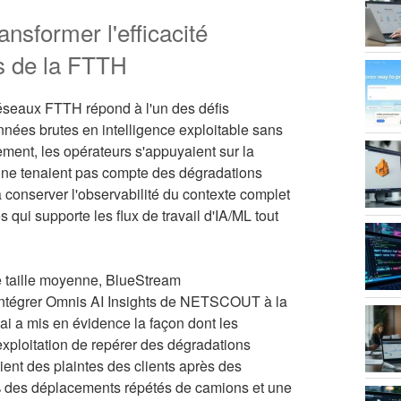
sformer l'efficacité
ts de la FTTH
seaux FTTH répond à l'un des défis
onnées brutes en intelligence exploitable sans
ement, les opérateurs s'appuyaient sur la
i ne tenaient pas compte des dégradations
conserver l'observabilité du contexte complet
ui supporte les flux de travail d'IA/ML tout
 taille moyenne, BlueStream
r intégrer Omnis AI Insights de NETSCOUT à la
sai a mis en évidence la façon dont les
xploitation de repérer des dégradations
ient des plaintes des clients après des
8% des déplacements répétés de camions et une