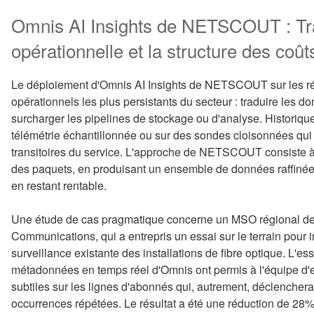
Omnis AI Insights de NETSCOUT : Tran
opérationnelle et la structure des coû
Le déploiement d'Omnis AI Insights de NETSCOUT sur les ré
opérationnels les plus persistants du secteur : traduire les d
surcharger les pipelines de stockage ou d'analyse. Historiqu
télémétrie échantillonnée ou sur des sondes cloisonnées qu
transitoires du service. L'approche de NETSCOUT consiste à 
des paquets, en produisant un ensemble de données raffinées q
en restant rentable.
Une étude de cas pragmatique concerne un MSO régional de
Communications, qui a entrepris un essai sur le terrain pou
surveillance existante des installations de fibre optique. L'es
métadonnées en temps réel d'Omnis ont permis à l'équipe d'e
subtiles sur les lignes d'abonnés qui, autrement, déclenchera
occurrences répétées. Le résultat a été une réduction de 2