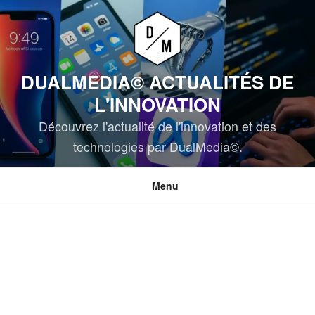
Aller
au
contenu
principal
DUALMEDIA© ACTUALITÉS DE
L'INNOVATION
Découvrez l'actualité de l'innovation et des
technologies par DualMedia©.
Menu