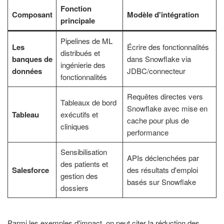
Fonction
Composant
Modèle d'intégration
principale
Pipelines de ML
Les
Écrire des fonctionnalités
distribués et
banques de
dans Snowflake via
ingénierie des
données
JDBC/connecteur
fonctionnalités
Requêtes directes vers
Tableaux de bord
Snowflake avec mise en
Tableau
exécutifs et
cache pour plus de
cliniques
performance
Sensibilisation
APIs déclenchées par
des patients et
Salesforce
des résultats d'emploi
gestion des
basés sur Snowflake
dossiers
Parmi les exemples d'impact, on peut citer la réduction des