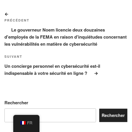
Navigation
Article
de
précédent
PRÉCÉDENT
l’article
Le gouverneur Noem licencie deux douzaines
d'employés de la FEMA en raison d'inquiétudes concernant
les vulnérabilités en matière de cybersécurité
Article
SUIVANT
suivant
Un concierge personnel en cybersécurité est-il
indispensable à votre sécurité en ligne ?
Rechercher
Rechercher
FR