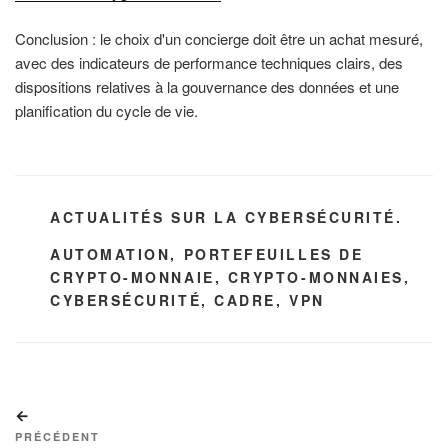
Conclusion : le choix d'un concierge doit être un achat mesuré,
avec des indicateurs de performance techniques clairs, des
dispositions relatives à la gouvernance des données et une
planification du cycle de vie.
CATÉGORIES
ACTUALITÉS SUR LA CYBERSÉCURITÉ.
ÉTIQUETTES
AUTOMATION
,
PORTEFEUILLES DE
CRYPTO-MONNAIE
,
CRYPTO-MONNAIES
,
CYBERSÉCURITÉ
,
CADRE
,
VPN
Navigation
Article
de
précédent
PRÉCÉDENT