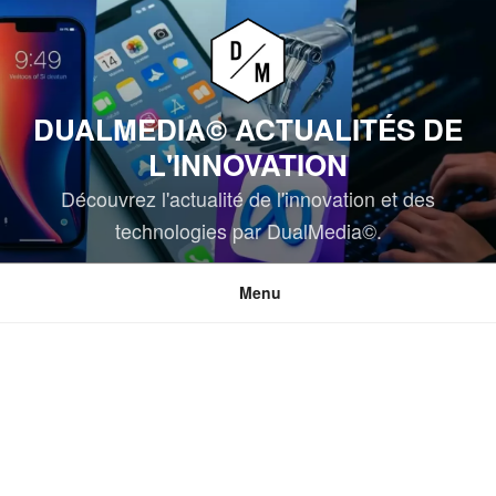
Aller
au
contenu
principal
DUALMEDIA© ACTUALITÉS DE
L'INNOVATION
Découvrez l'actualité de l'innovation et des
technologies par DualMedia©.
Menu