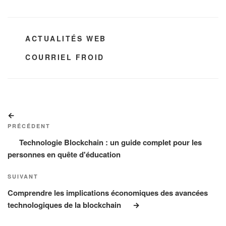
CATÉGORIES
ACTUALITÉS WEB
ÉTIQUETTES
COURRIEL FROID
Navigation
Article
de
précédent
PRÉCÉDENT
l’article
Technologie Blockchain : un guide complet pour les
personnes en quête d'éducation
Article
SUIVANT
suivant
Comprendre les implications économiques des avancées
technologiques de la blockchain