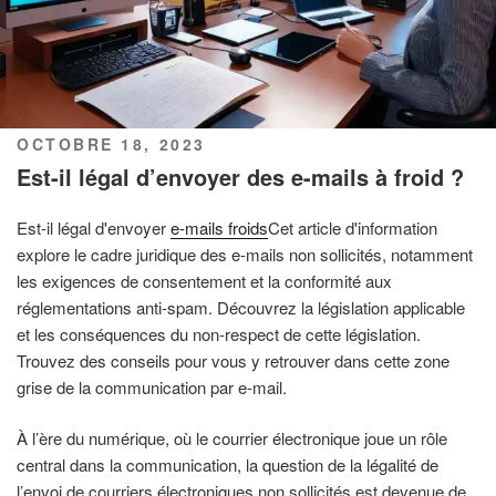
PUBLIÉ
OCTOBRE 18, 2023
LE
Est-il légal d’envoyer des e-mails à froid ?
Est-il légal d'envoyer
e-mails froids
Cet article d'information
explore le cadre juridique des e-mails non sollicités, notamment
les exigences de consentement et la conformité aux
réglementations anti-spam. Découvrez la législation applicable
et les conséquences du non-respect de cette législation.
Trouvez des conseils pour vous y retrouver dans cette zone
grise de la communication par e-mail.
À l’ère du numérique, où le courrier électronique joue un rôle
central dans la communication, la question de la légalité de
l’envoi de courriers électroniques non sollicités est devenue de