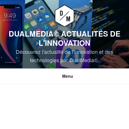
Aller
au
contenu
principal
DUALMEDIA© ACTUALITÉS DE
L'INNOVATION
Découvrez l'actualité de l'innovation et des
technologies par DualMedia©.
Menu