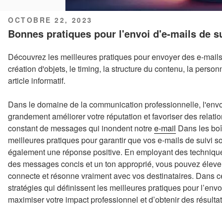
PUBLIÉ
OCTOBRE 22, 2023
LE
Bonnes pratiques pour l'envoi d'e-mails de s
Découvrez les meilleures pratiques pour envoyer des e-mails 
création d'objets, le timing, la structure du contenu, la perso
article informatif.
Dans le domaine de la communication professionnelle, l'envoi
grandement améliorer votre réputation et favoriser des relati
constant de messages qui inondent notre
e-mail
Dans les boît
meilleures pratiques pour garantir que vos e-mails de suivi s
également une réponse positive. En employant des techniques
des messages concis et un ton approprié, vous pouvez élever
connecte et résonne vraiment avec vos destinataires. Dans cet
stratégies qui définissent les meilleures pratiques pour l’env
maximiser votre impact professionnel et d’obtenir des résulta