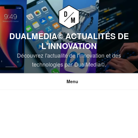
Aller
au
contenu
principal
DUALMEDIA© ACTUALITÉS DE
L'INNOVATION
Découvrez l'actualité de l'innovation et des
technologies par DualMedia©.
Menu