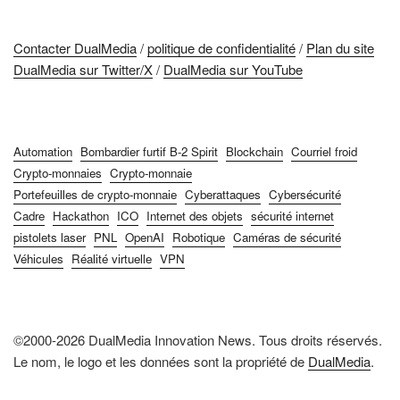
Contacter DualMedia
/
politique de confidentialité
/
Plan du site
DualMedia sur Twitter/X
/
DualMedia sur YouTube
Automation
Bombardier furtif B-2 Spirit
Blockchain
Courriel froid
Crypto-monnaies
Crypto-monnaie
Portefeuilles de crypto-monnaie
Cyberattaques
Cybersécurité
Cadre
Hackathon
ICO
Internet des objets
sécurité internet
pistolets laser
PNL
OpenAI
Robotique
Caméras de sécurité
Véhicules
Réalité virtuelle
VPN
©2000-2026 DualMedia Innovation News. Tous droits réservés.
Le nom, le logo et les données sont la propriété de
DualMedia
.