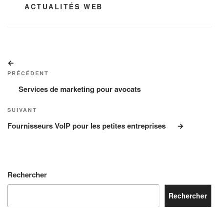
CATÉGORIES
ACTUALITÉS WEB
Navigation
Article
de
précédent
PRÉCÉDENT
l’article
Services de marketing pour avocats
Article
SUIVANT
suivant
Fournisseurs VoIP pour les petites entreprises
Rechercher
Rechercher