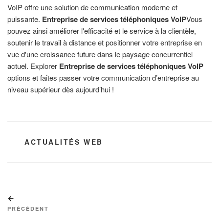
VoIP offre une solution de communication moderne et
puissante.
Entreprise de services téléphoniques VoIP
Vous
pouvez ainsi améliorer l'efficacité et le service à la clientèle,
soutenir le travail à distance et positionner votre entreprise en
vue d'une croissance future dans le paysage concurrentiel
actuel. Explorer
Entreprise de services téléphoniques VoIP
options et faites passer votre communication d’entreprise au
niveau supérieur dès aujourd’hui !
CATÉGORIES
ACTUALITÉS WEB
Navigation
Article
de
précédent
PRÉCÉDENT
l’article