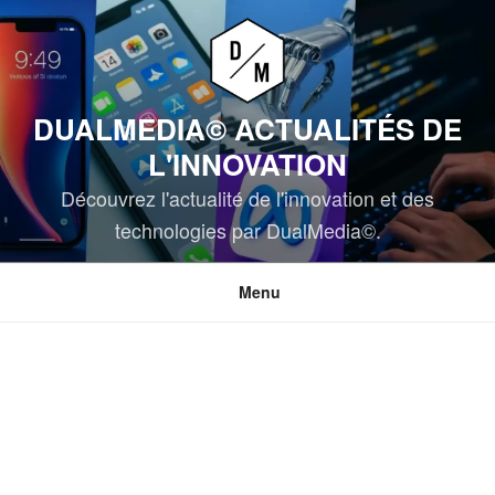
Aller
au
contenu
principal
DUALMEDIA© ACTUALITÉS DE
L'INNOVATION
Découvrez l'actualité de l'innovation et des
technologies par DualMedia©.
Menu