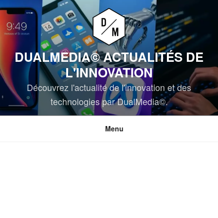
Aller
au
contenu
principal
DUALMEDIA© ACTUALITÉS DE
L'INNOVATION
Découvrez l'actualité de l'innovation et des
technologies par DualMedia©.
Menu