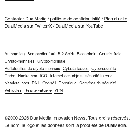
Contacter DualMedia
/
politique de confidentialité
/
Plan du site
DualMedia sur Twitter/X
/
DualMedia sur YouTube
Automation
Bombardier furtif B-2 Spirit
Blockchain
Courriel froid
Crypto-monnaies
Crypto-monnaie
Portefeuilles de crypto-monnaie
Cyberattaques
Cybersécurité
Cadre
Hackathon
ICO
Internet des objets
sécurité internet
pistolets laser
PNL
OpenAI
Robotique
Caméras de sécurité
Véhicules
Réalité virtuelle
VPN
©2000-2026 DualMedia Innovation News. Tous droits réservés.
Le nom, le logo et les données sont la propriété de
DualMedia
.