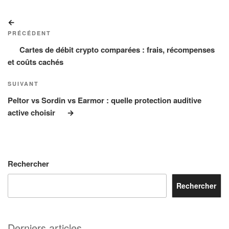
Navigation
Article
de
précédent
PRÉCÉDENT
l’article
Cartes de débit crypto comparées : frais, récompenses
et coûts cachés
Article
SUIVANT
suivant
Peltor vs Sordin vs Earmor : quelle protection auditive
active choisir
Rechercher
Rechercher
Derniers articles