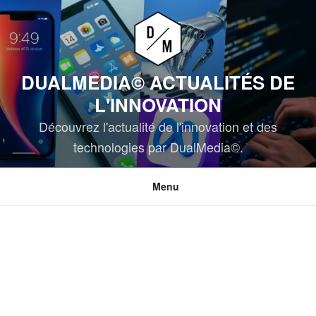
Aller
au
contenu
principal
DUALMEDIA© ACTUALITÉS DE
L'INNOVATION
Découvrez l'actualité de l'innovation et des
technologies par DualMedia©.
Menu