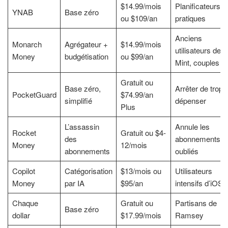
$14.99/mois
Planificateurs
YNAB
Base zéro
ou $109/an
pratiques
Anciens
Monarch
Agrégateur +
$14.99/mois
utilisateurs de
Money
budgétisation
ou $99/an
Mint, couples
Gratuit ou
Base zéro,
Arrêter de trop
PocketGuard
$74.99/an
simplifié
dépenser
Plus
L’assassin
Annule les
Rocket
Gratuit ou $4-
des
abonnements
Money
12/mois
abonnements
oubliés
Copilot
Catégorisation
$13/mois ou
Utilisateurs
Money
par IA
$95/an
intensifs d’iOS
Chaque
Gratuit ou
Partisans de
Base zéro
dollar
$17.99/mois
Ramsey