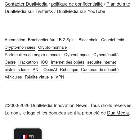
Contacter DualMedia
/
politique de confidentialité
/
Plan du site
DualMedia sur Twitter/X
/
DualMedia sur YouTube
Automation
Bombardier furtif B-2 Spirit
Blockchain
Courriel froid
Crypto-monnaies
Crypto-monnaie
Portefeuilles de crypto-monnaie
Cyberattaques
Cybersécurité
Cadre
Hackathon
ICO
Internet des objets
sécurité internet
pistolets laser
PNL
OpenAI
Robotique
Caméras de sécurité
Véhicules
Réalité virtuelle
VPN
©2000-2026 DualMedia Innovation News. Tous droits réservés.
Le nom, le logo et les données sont la propriété de
DualMedia
.
FR