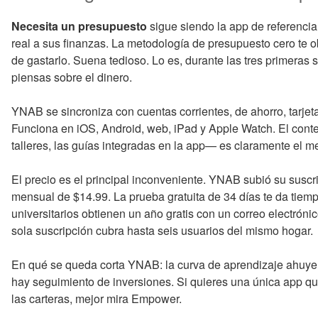
Necesita un presupuesto
sigue siendo la app de referencia
real a sus finanzas. La metodología de presupuesto cero te o
de gastarlo. Suena tedioso. Lo es, durante las tres primera
piensas sobre el dinero.
YNAB se sincroniza con cuentas corrientes, de ahorro, tarjeta
Funciona en iOS, Android, web, iPad y Apple Watch. El con
talleres, las guías integradas en la app— es claramente el me
El precio es el principal inconveniente. YNAB subió su suscr
mensual de $14.99. La prueba gratuita de 34 días te da tiempo
universitarios obtienen un año gratis con un correo electróni
sola suscripción cubra hasta seis usuarios del mismo hogar.
En qué se queda corta YNAB: la curva de aprendizaje ahuyen
hay seguimiento de inversiones. Si quieres una única app que
las carteras, mejor mira Empower.