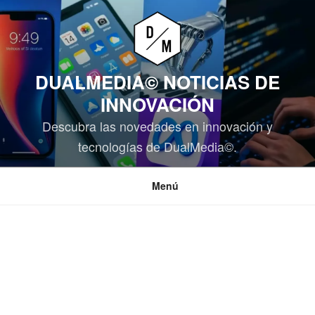
Saltar
al
contenido
DUALMEDIA© NOTICIAS DE
INNOVACIÓN
Descubra las novedades en innovación y
tecnologías de DualMedia©.
Menú