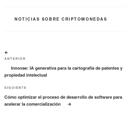
CATEGORÍAS
NOTICIAS SOBRE CRIPTOMONEDAS
Navegación
Entrada
de
anterior:
ANTERIOR
entradas
Innovae: IA generativa para la cartografía de patentes y
propiedad intelectual
Siguiente
SIGUIENTE
entrada
Cómo optimizar el proceso de desarrollo de software para
acelerar la comercialización