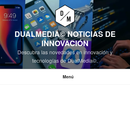
Saltar
al
contenido
DUALMEDIA© NOTICIAS DE
INNOVACIÓN
Descubra las novedades en innovación y
tecnologías de DualMedia©.
Menú