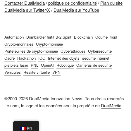
Contacter DualMedia
/
politique de confidentialité
/
Plan du site
DualMedia sur Twitter/X
/
DualMedia sur YouTube
Automation
Bombardier furtif B-2 Spirit
Blockchain
Courriel froid
Crypto-monnaies
Crypto-monnaie
Portefeuilles de crypto-monnaie
Cyberattaques
Cybersécurité
Cadre
Hackathon
ICO
Internet des objets
sécurité internet
pistolets laser
PNL
OpenAI
Robotique
Caméras de sécurité
Véhicules
Réalité virtuelle
VPN
©2000-2026 DualMedia Innovation News. Tous droits réservés.
Le nom, le logo et les données sont la propriété de
DualMedia
.
FR