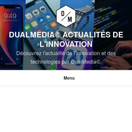
Aller
au
contenu
principal
DUALMEDIA© ACTUALITÉS DE
L'INNOVATION
Découvrez l'actualité de l'innovation et des
technologies par DualMedia©.
Menu