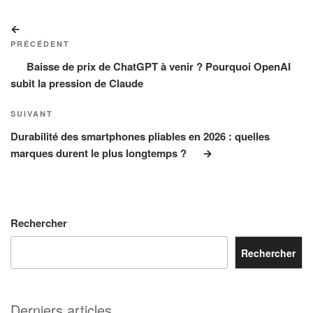
Navigation
Article
de
précédent
PRÉCÉDENT
l’article
Baisse de prix de ChatGPT à venir ? Pourquoi OpenAI
subit la pression de Claude
Article
SUIVANT
suivant
Durabilité des smartphones pliables en 2026 : quelles
marques durent le plus longtemps ?
Rechercher
Rechercher
Derniers articles