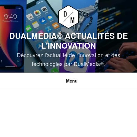
Aller
au
contenu
principal
DUALMEDIA© ACTUALITÉS DE
L'INNOVATION
Découvrez l'actualité de l'innovation et des
technologies par DualMedia©.
Menu