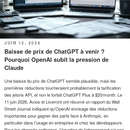
PUBLIÉ
JUIN 12, 2026
LE
Baisse de prix de ChatGPT à venir ?
Pourquoi OpenAI subit la pression de
Claude
Une baisse du prix de ChatGPT semble plausible, mais les
premières réductions toucheraient probablement la tarification
des jetons API, et non le forfait ChatGPT Plus à $20/month. Le
11 juin 2026, Axios et Livemint ont résumé un rapport du Wall
Street Journal indiquant qu’OpenAI envisage des réductions
importantes pour gagner des parts face à Anthropic, en
particulier dans l’usage en entreprise et chez les développeurs.
Pour les abonnés ordinaires, l’équation de l’abonnement n’a pas