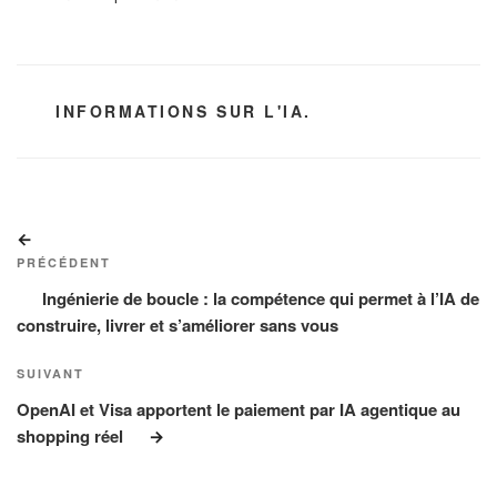
CATÉGORIES
INFORMATIONS SUR L'IA.
Navigation
Article
de
précédent
PRÉCÉDENT
l’article
Ingénierie de boucle : la compétence qui permet à l’IA de
construire, livrer et s’améliorer sans vous
Article
SUIVANT
suivant
OpenAI et Visa apportent le paiement par IA agentique au
shopping réel