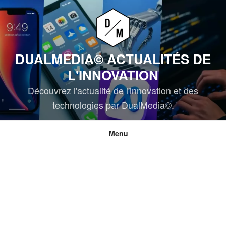
Aller
au
contenu
principal
DUALMEDIA© ACTUALITÉS DE
L'INNOVATION
Découvrez l'actualité de l'innovation et des
technologies par DualMedia©.
Menu