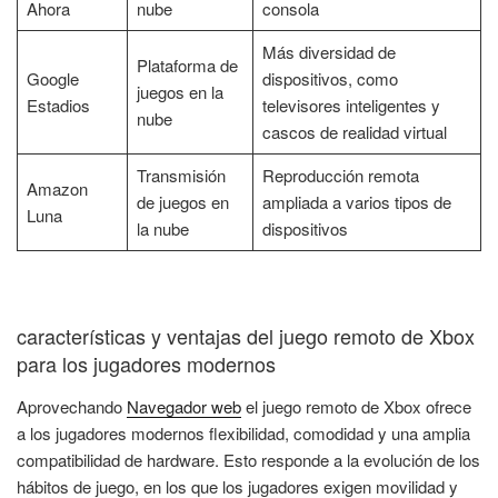
Ahora
nube
consola
Más diversidad de
Plataforma de
Google
dispositivos, como
juegos en la
Estadios
televisores inteligentes y
nube
cascos de realidad virtual
Transmisión
Reproducción remota
Amazon
de juegos en
ampliada a varios tipos de
Luna
la nube
dispositivos
características y ventajas del juego remoto de Xbox
para los jugadores modernos
Aprovechando
Navegador web
el juego remoto de Xbox ofrece
a los jugadores modernos flexibilidad, comodidad y una amplia
compatibilidad de hardware. Esto responde a la evolución de los
hábitos de juego, en los que los jugadores exigen movilidad y