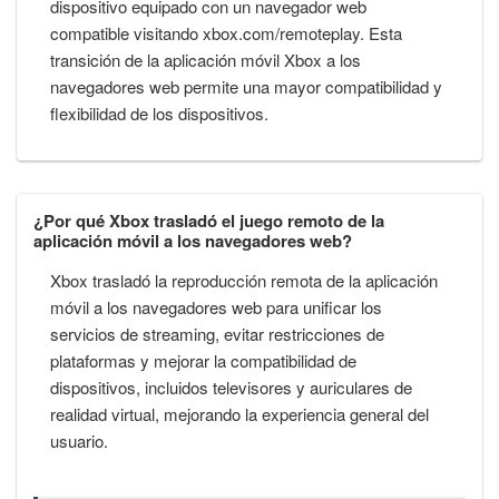
dispositivo equipado con un navegador web
compatible visitando xbox.com/remoteplay. Esta
transición de la aplicación móvil Xbox a los
navegadores web permite una mayor compatibilidad y
flexibilidad de los dispositivos.
¿Por qué Xbox trasladó el juego remoto de la
aplicación móvil a los navegadores web?
Xbox trasladó la reproducción remota de la aplicación
móvil a los navegadores web para unificar los
servicios de streaming, evitar restricciones de
plataformas y mejorar la compatibilidad de
dispositivos, incluidos televisores y auriculares de
realidad virtual, mejorando la experiencia general del
usuario.