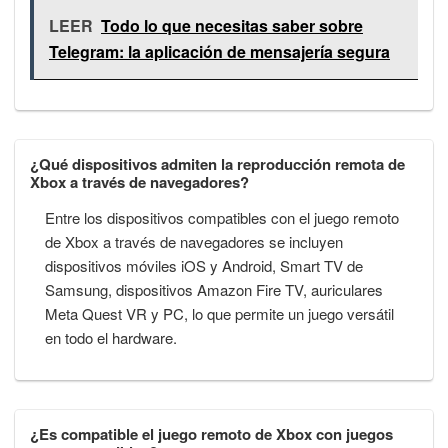
LEER
Todo lo que necesitas saber sobre
Telegram: la aplicación de mensajería segura
¿Qué dispositivos admiten la reproducción remota de
Xbox a través de navegadores?
Entre los dispositivos compatibles con el juego remoto
de Xbox a través de navegadores se incluyen
dispositivos móviles iOS y Android, Smart TV de
Samsung, dispositivos Amazon Fire TV, auriculares
Meta Quest VR y PC, lo que permite un juego versátil
en todo el hardware.
¿Es compatible el juego remoto de Xbox con juegos