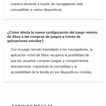
manera eficiente a través de navegadores web
compatibles a varios dispositivos.
¿Cómo afecta la nueva configuración del juego remoto
de Xbox a las compras de juegos a través de
aplicaciones móviles?
Con el juego remoto trasladado a los navegadores, la
aplicación móvil de Xbox recupera la posibilidad de
que los usuarios compren juegos y complementos
directamente, mejorando la comodidad y la
accesibilidad de la tienda en los dispositivos móviles.
CATEGORÍAS
NOTICIAS MÓVILES