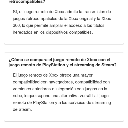
retrocompatibles?
Sí, el juego remoto de Xbox admite la transmisión de
juegos retrocompatibles de la Xbox original y la Xbox
360, lo que permite ampliar el acceso a los títulos
heredados en los dispositivos compatibles.
¿Cómo se compara el juego remoto de Xbox con el
juego remoto de PlayStation y el streaming de Steam?
El juego remoto de Xbox ofrece una mayor
compatibilidad con navegadores, compatibilidad con
versiones anteriores e integración con juegos en la
nube, lo que supone una alternativa versátil al juego
remoto de PlayStation y a los servicios de streaming
de Steam.