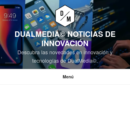
Saltar
al
contenido
DUALMEDIA© NOTICIAS DE
INNOVACIÓN
Descubra las novedades en innovación y
tecnologías de DualMedia©.
Menú