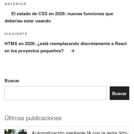
de
anterior:
ANTERIOR
entradas
El estado de CSS en 2026: nuevas funciones que
deberías estar usando
Siguiente
SIGUIENTE
entrada
HTMX en 2026: ¿está reemplazando discretamente a React
en los proyectos pequeños?
Buscar
Buscar
Últimas publicaciones
Automatización mediante IA con la regla 30%: