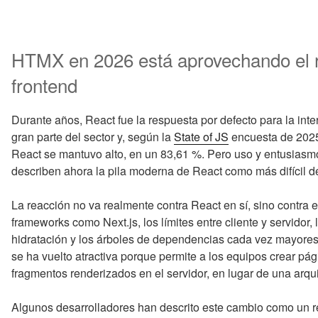
HTMX en 2026 está aprovechando el r
frontend
Durante años, React fue la respuesta por defecto para la inte
gran parte del sector y, según la
State of JS
encuesta de 2025,
React se mantuvo alto, en un 83,61 %. Pero uso y entusiasm
describen ahora la pila moderna de React como más difícil de
La reacción no va realmente contra React en sí, sino contra 
frameworks como Next.js, los límites entre cliente y servidor
hidratación y los árboles de dependencias cada vez mayore
se ha vuelto atractiva porque permite a los equipos crear pág
fragmentos renderizados en el servidor, en lugar de una arq
Algunos desarrolladores han descrito este cambio como un re