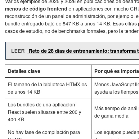
Varios ejemplos de 2025 y 2026 en publicaciones de desarr
menos de código frontend
en aplicaciones con mucho CR
reconstrucción de un panel de administración, por ejemplo, el
bundle entregado bajó de 847 KB a unos 14 KB. Esas cifras 
casos de estudio, no de benchmarks formales, pero la tenden
LEER
Reto de 28 días de entrenamiento: transforma tu
Detalles clave
Por qué es importa
El tamaño de la biblioteca HTMX es
Menos JavaScript lle
de unos 14 KB
ayuda a los tiempos
Los bundles de una aplicación
Más tiempo de análi
React suelen situarse entre 200 y
de gama media
400 KB
No hay fase de compilación para
Los equipos pueden 