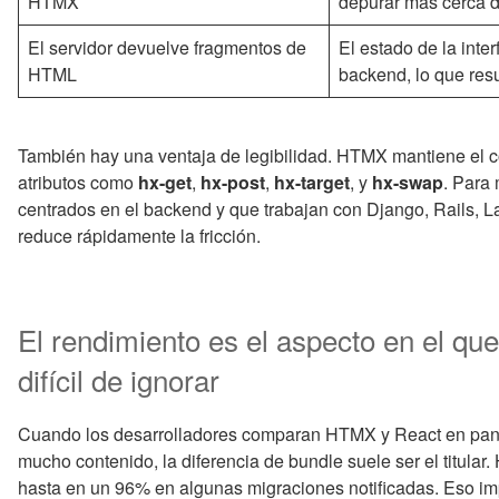
HTMX
depurar más cerca d
El servidor devuelve fragmentos de
El estado de la inte
HTML
backend, lo que resu
También hay una ventaja de legibilidad. HTMX mantiene el 
atributos como
hx-get
,
hx-post
,
hx-target
, y
hx-swap
. Para
centrados en el backend y que trabajan con Django, Rails, La
reduce rápidamente la fricción.
El rendimiento es el aspecto en el q
difícil de ignorar
Cuando los desarrolladores comparan HTMX y React en panel
mucho contenido, la diferencia de bundle suele ser el titula
hasta en un 96% en algunas migraciones notificadas. Eso i