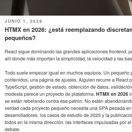
PUBLICADO
JUNIO 1, 2026
EL
HTMX en 2026: ¿está reemplazando discretam
pequeños?
React sigue dominando las grandes aplicaciones frontend, 
allí donde más importan la simplicidad, la velocidad y las b
Todo suele empezar igual en muchos equipos. Un pequeño pan
contenidos, una página de ajustes. Alguien recurre a React po
TypeScript, gestión de estado, obtención de datos, validación
modesta parece un proyecto de plataforma.
HTMX en 2026
i
se están rebelando contra ese patrón. No están abandonando
verdad cada proyecto pequeño necesita una SPA pesada en el
desarrolladores, los casos de estudio de 2025 y la publicaci
todos en la misma dirección: las interfaces impulsadas por el 
debate.