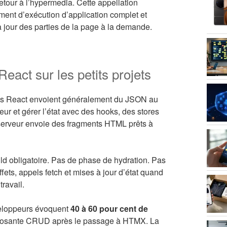
tour à l’hypermedia. Cette appellation
ment d’exécution d’application complet et
jour des parties de la page à la demande.
eact sur les petits projets
tions React envoient généralement du JSON au
ateur et gérer l’état avec des hooks, des stores
 serveur envoie des fragments HTML prêts à
ld obligatoire. Pas de phase de hydration. Pas
fets, appels fetch et mises à jour d’état quand
ravail.
veloppeurs évoquent
40 à 60 pour cent de
mposante CRUD après le passage à HTMX. La