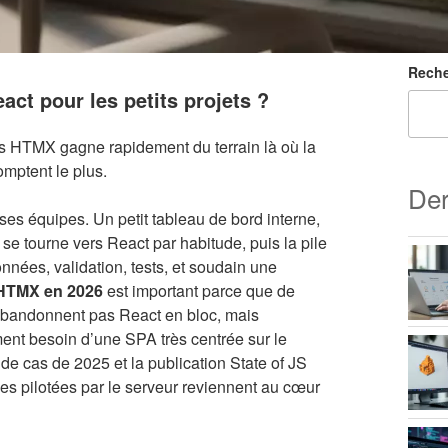
Reche
act pour les petits projets ?
is HTMX gagne rapidement du terrain là où la
omptent le plus.
Der
 équipes. Un petit tableau de bord interne,
e tourne vers React par habitude, puis la pile
données, validation, tests, et soudain une
HTMX en 2026
est important parce que de
’abandonnent pas React en bloc, mais
ément besoin d’une SPA très centrée sur le
de cas de 2025 et la publication State of JS
ces pilotées par le serveur reviennent au cœur