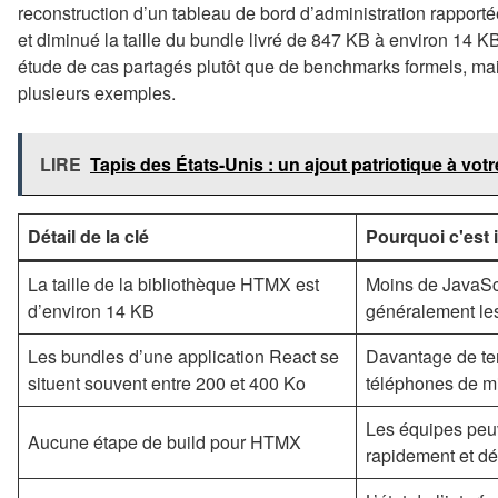
reconstruction d’un tableau de bord d’administration rapporté
et diminué la taille du bundle livré de 847 KB à environ 14 K
étude de cas partagés plutôt que de benchmarks formels, mai
plusieurs exemples.
LIRE
Tapis des États-Unis : un ajout patriotique à votr
Détail de la clé
Pourquoi c'est 
La taille de la bibliothèque HTMX est
Moins de JavaScri
d’environ 14 KB
généralement le
Les bundles d’une application React se
Davantage de tem
situent souvent entre 200 et 400 Ko
téléphones de m
Les équipes peuv
Aucune étape de build pour HTMX
rapidement et dé