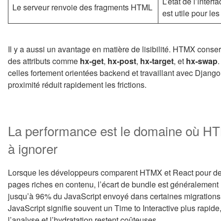
L’état de l’inter
Le serveur renvoie des fragments HTML
est utile pour le
Il y a aussi un avantage en matière de lisibilité. HTMX cons
des attributs comme
hx-get
,
hx-post
,
hx-target
, et
hx-swap
celles fortement orientées backend et travaillant avec Django
proximité réduit rapidement les frictions.
La performance est le domaine où HTMX
à ignorer
Lorsque les développeurs comparent HTMX et React pour des 
pages riches en contenu, l’écart de bundle est généralement
jusqu’à 96% du JavaScript envoyé dans certaines migrations
JavaScript signifie souvent un Time to Interactive plus rapide
l’analyse et l’hydratation restent coûteuses.