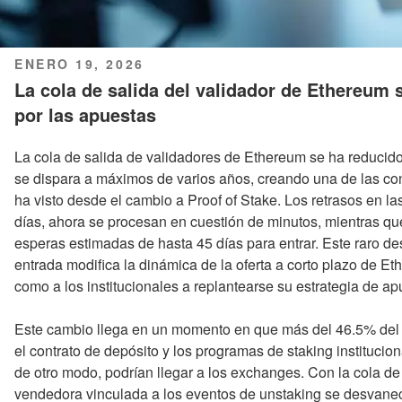
PUBLICADO
ENERO 19, 2026
EL
La cola de salida del validador de Ethereum
por las apuestas
La cola de salida de validadores de Ethereum se ha reducid
se dispara a máximos de varios años, creando una de las con
ha visto desde el cambio a Proof of Stake. Los retrasos en l
días, ahora se procesan en cuestión de minutos, mientras qu
esperas estimadas de hasta 45 días para entrar. Este raro dese
entrada modifica la dinámica de la oferta a corto plazo de Eth
como a los institucionales a replantearse su estrategia de ap
Este cambio llega en un momento en que más del 46.5% del 
el contrato de depósito y los programas de staking instituc
de otro modo, podrían llegar a los exchanges. Con la cola de 
vendedora vinculada a los eventos de unstaking se desvane