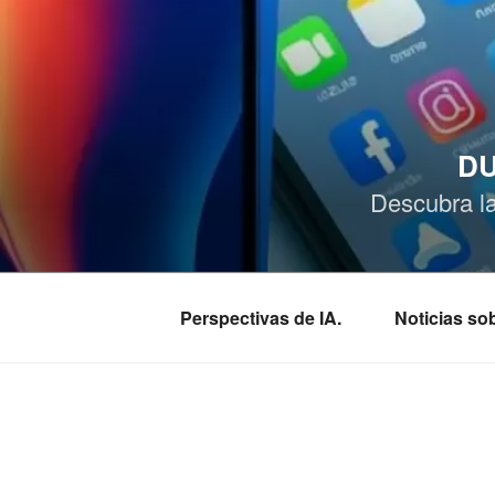
Saltar
al
contenido
DU
Descubra l
Perspectivas de IA.
Noticias s