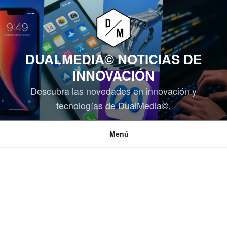
Saltar
al
contenido
DUALMEDIA© NOTICIAS DE
INNOVACIÓN
Descubra las novedades en innovación y
tecnologías de DualMedia©.
Menú