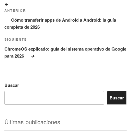
Navegación
Entrada
de
anterior:
ANTERIOR
entradas
Cómo transferir apps de Android a Android: la guía
completa de 2026
Siguiente
SIGUIENTE
entrada
ChromeOS explicado: guía del sistema operativo de Google
para 2026
Buscar
Buscar
Últimas publicaciones