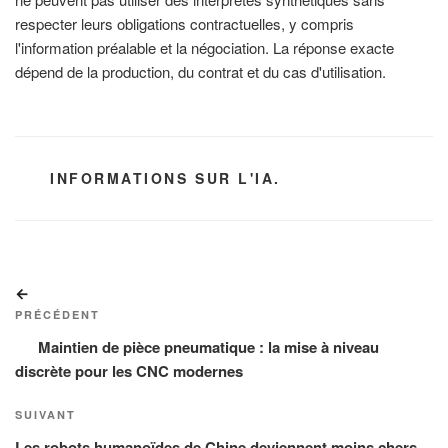
respecter leurs obligations contractuelles, y compris
l'information préalable et la négociation. La réponse exacte
dépend de la production, du contrat et du cas d'utilisation.
CATÉGORIES
INFORMATIONS SUR L'IA.
Navigation
Article
de
précédent
PRÉCÉDENT
l’article
Maintien de pièce pneumatique : la mise à niveau
discrète pour les CNC modernes
Article
SUIVANT
suivant
Les robots humanoïdes de Chine deviennent moins chers