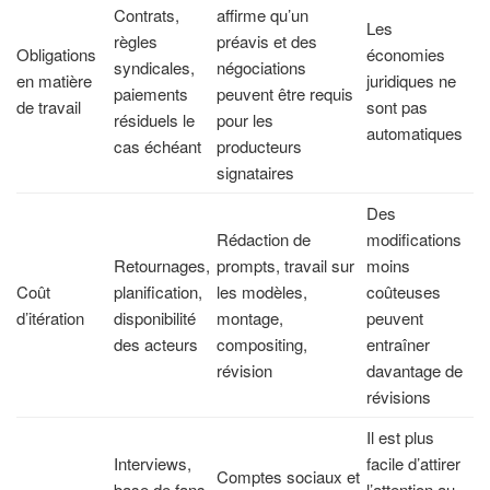
Contrats,
affirme qu’un
Les
règles
préavis et des
Obligations
économies
syndicales,
négociations
en matière
juridiques ne
paiements
peuvent être requis
de travail
sont pas
résiduels le
pour les
automatiques
cas échéant
producteurs
signataires
Des
Rédaction de
modifications
Retournages,
prompts, travail sur
moins
Coût
planification,
les modèles,
coûteuses
d’itération
disponibilité
montage,
peuvent
des acteurs
compositing,
entraîner
révision
davantage de
révisions
Il est plus
Interviews,
facile d’attirer
Comptes sociaux et
base de fans,
l’attention au