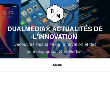
Aller
au
contenu
principal
DUALMEDIA© ACTUALITÉS DE
L'INNOVATION
Découvrez l'actualité de l'innovation et des
technologies par DualMedia©.
Menu