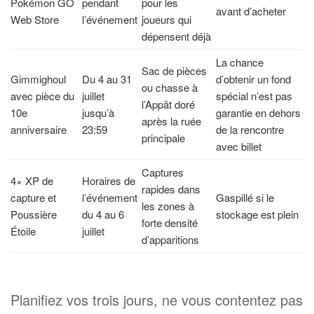
Pokémon GO
pendant
pour les
avant d’acheter
Web Store
l’événement
joueurs qui
dépensent déjà
La chance
Sac de pièces
Gimmighoul
Du 4 au 31
d’obtenir un fond
ou chasse à
avec pièce du
juillet
spécial n’est pas
l’Appât doré
10e
jusqu’à
garantie en dehors
après la ruée
anniversaire
23:59
de la rencontre
principale
avec billet
Captures
4× XP de
Horaires de
rapides dans
capture et
l’événement
Gaspillé si le
les zones à
Poussière
du 4 au 6
stockage est plein
forte densité
Étoile
juillet
d’apparitions
Planifiez vos trois jours, ne vous contentez pas