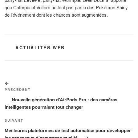
que Caterpie et Voltorb ne font pas partie des Pokémon Shiny
de l’événement dont les chances sont augmentées.
CATÉGORIES
ACTUALITÉS WEB
Navigation
Article
de
précédent
PRÉCÉDENT
l’article
Nouvelle génération d’AirPods Pro : des caméras
intelligentes pourraient tout changer
Article
SUIVANT
suivant
Meilleures plateformes de test automatisé pour développer
les processus d’assurance qualité