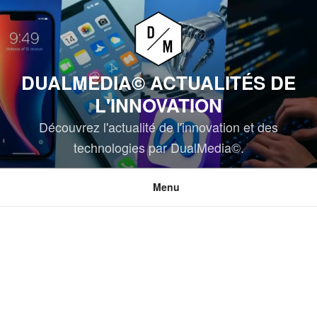
Aller
au
contenu
principal
DUALMEDIA© ACTUALITÉS DE
L'INNOVATION
Découvrez l'actualité de l'innovation et des
technologies par DualMedia©.
Menu