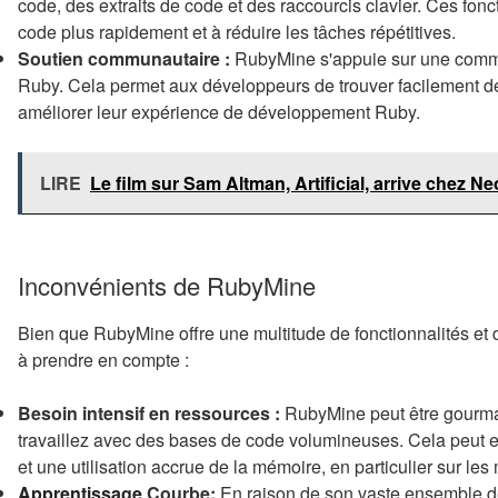
code, des extraits de code et des raccourcis clavier. Ces fonc
code plus rapidement et à réduire les tâches répétitives.
Soutien communautaire :
RubyMine s'appuie sur une commu
Ruby. Cela permet aux développeurs de trouver facilement de l
améliorer leur expérience de développement Ruby.
LIRE
Le film sur Sam Altman, Artificial, arrive chez N
Inconvénients de RubyMine
Bien que RubyMine offre une multitude de fonctionnalités et 
à prendre en compte :
Besoin intensif en ressources :
RubyMine peut être gourman
travaillez avec des bases de code volumineuses. Cela peut 
et une utilisation accrue de la mémoire, en particulier sur 
Apprentissage
Courbe:
En raison de son vaste ensemble d