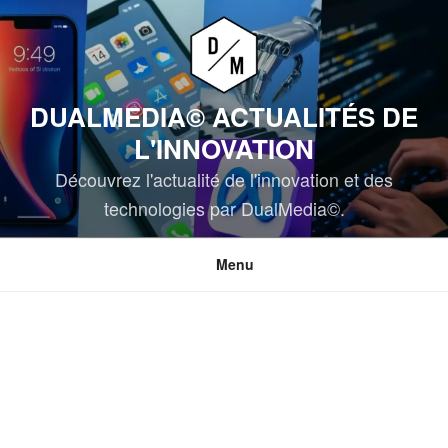
Aller
au
contenu
principal
DUALMEDIA© ACTUALITÉS DE
L'INNOVATION
Découvrez l'actualité de l'innovation et des
technologies par DualMedia©.
Menu