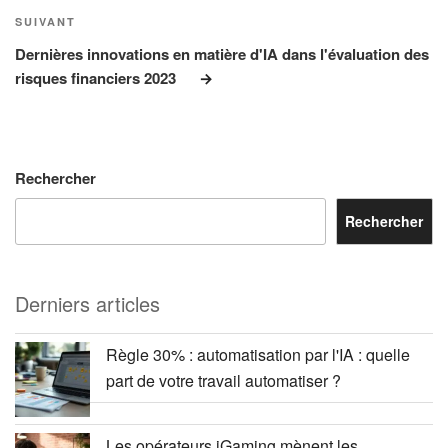
Article
SUIVANT
suivant
Dernières innovations en matière d'IA dans l'évaluation des
risques financiers 2023
Rechercher
Rechercher
Derniers articles
Règle 30% : automatisation par l'IA : quelle
part de votre travail automatiser ?
Les opérateurs iGaming mènent les