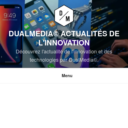
Aller
au
contenu
principal
DUALMEDIA© ACTUALITÉS DE
L'INNOVATION
Découvrez l'actualité de l'innovation et des
technologies par DualMedia©.
Menu