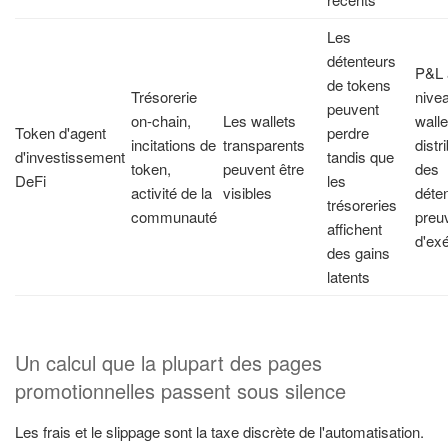
Les
détenteurs
P&L 
de tokens
Trésorerie
nive
peuvent
on-chain,
Les wallets
walle
Token d'agent
perdre
incitations de
transparents
distr
d'investissement
tandis que
token,
peuvent être
des
DeFi
les
activité de la
visibles
déte
trésoreries
communauté
preu
affichent
d'ex
des gains
latents
Un calcul que la plupart des pages
promotionnelles passent sous silence
Les frais et le slippage sont la taxe discrète de l'automatisation.