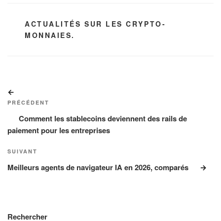
CATÉGORIES
ACTUALITÉS SUR LES CRYPTO-
MONNAIES.
Navigation
Article
de
précédent
PRÉCÉDENT
l’article
Comment les stablecoins deviennent des rails de
paiement pour les entreprises
Article
SUIVANT
suivant
Meilleurs agents de navigateur IA en 2026, comparés
Rechercher