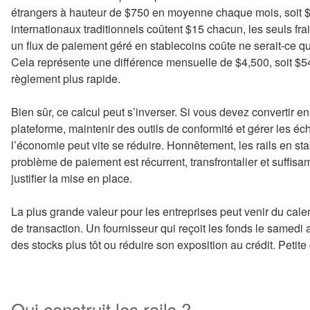
étrangers à hauteur de $750 en moyenne chaque mois, soit $3
internationaux traditionnels coûtent $15 chacun, les seuls frai
un flux de paiement géré en stablecoins coûte ne serait-ce qu
Cela représente une différence mensuelle de $4,500, soit $5
règlement plus rapide.
Bien sûr, ce calcul peut s’inverser. Si vous devez convertir en
plateforme, maintenir des outils de conformité et gérer les éch
l’économie peut vite se réduire. Honnêtement, les rails en st
problème de paiement est récurrent, transfrontalier et suffis
justifier la mise en place.
La plus grande valeur pour les entreprises peut venir du calen
de transaction. Un fournisseur qui reçoit les fonds le samedi a
des stocks plus tôt ou réduire son exposition au crédit. Petite 
Qui construit les rails ?