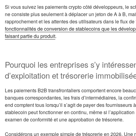
Si vous suivez les paiements crypto côté développeurs, le sché
ne consiste plus seulement à déplacer un jeton de A à B, mais 
rapprochement et les attentes des utilisateurs dans le flux d
fonctionnalités de conversion de stablecoins que les dével
faisant partie du produit
.
Pourquoi les entreprises s’y intéressent
d’exploitation et trésorerie immobilisé
Les paiements B2B transfrontaliers comportent encore beaucou
banques correspondantes, les frais d’intermédiaires, la confir
end comptent tous lorsqu’il s’agit de payer des fournisseurs à
stablecoin peut fonctionner en continu, même si l’application
examen de conformité et une approbation de trésorerie.
Considérons un exemple simple de trésorerie en 2026. Une m