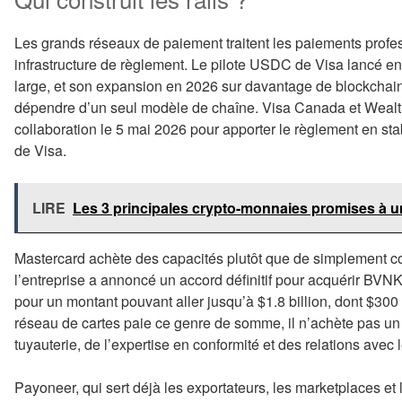
Les grands réseaux de paiement traitent les paiements prof
infrastructure de règlement. Le pilote USDC de Visa lancé en
large, et son expansion en 2026 sur davantage de blockchain
dépendre d’un seul modèle de chaîne. Visa Canada et Weal
collaboration le 5 mai 2026 pour apporter le règlement en s
de Visa.
LIRE
Les 3 principales crypto-monnaies promises à u
Mastercard achète des capacités plutôt que de simplement co
l’entreprise a annoncé un accord définitif pour acquérir BVNK,
pour un montant pouvant aller jusqu’à $1.8 billion, dont $30
réseau de cartes paie ce genre de somme, il n’achète pas un
tuyauterie, de l’expertise en conformité et des relations avec 
Payoneer, qui sert déjà les exportateurs, les marketplaces et l