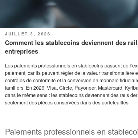
PUBLIÉ
JUILLET 3, 2026
LE
Comment les stablecoins deviennent des rail
entreprises
Les paiements professionnels en stablecoins passent de l’expé
paiement, car ils peuvent régler de la valeur transfrontalière 
contrôles de conformité et la conversion en monnaie fiduciaire
familiers. En 2026, Visa, Circle, Payoneer, Mastercard, Kyrib
dans le même sens : les stablecoins deviennent des rails derr
seulement des pièces conservées dans des portefeuilles.
Paiements professionnels en stablecoi