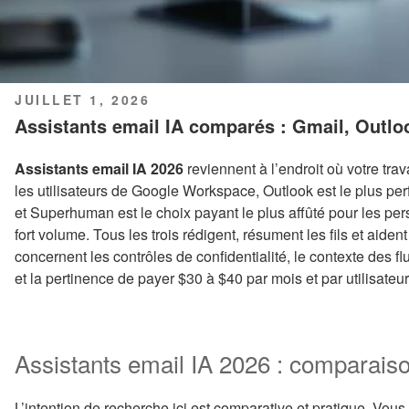
PUBLIÉ
JUILLET 1, 2026
LE
Assistants email IA comparés : Gmail, Outl
Assistants email IA 2026
reviennent à l’endroit où votre trav
les utilisateurs de Google Workspace, Outlook est le plus per
et Superhuman est le choix payant le plus affûté pour les pe
fort volume. Tous les trois rédigent, résument les fils et aident
concernent les contrôles de confidentialité, le contexte des fl
et la pertinence de payer $30 à $40 par mois et par utilisateur
Assistants email IA 2026 : comparais
L’intention de recherche ici est comparative et pratique. Vous