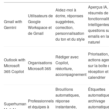
Aperçus IA,
Aidez-moi à
résumés de f
Utilisateurs de
écrire, réponses
fonctionnali
Gmail with
Google
suggérées,
intelligentes
Gemini
Workspace et
correction,
questions su
de Gmail
personnalisation
emails en l
du ton et du style
naturel
Priorisation, 
Rédiger avec
Outlook with
actions age
Organisations
Copilot,
Microsoft
sur la boîte
Microsoft 365
réécriture,
365 Copilot
réception et
accompagnement
calendrier
Brouillons
Étiquettes
automatiques,
automatique
Professionnels
réponse
archivage
Superhuman
et équipes à
instantanée,
automatique