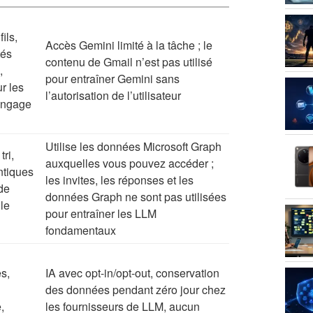
ils,
Accès Gemini limité à la tâche ; le
tés
contenu de Gmail n’est pas utilisé
,
pour entraîner Gemini sans
r les
l’autorisation de l’utilisateur
angage
Utilise les données Microsoft Graph
tri,
auxquelles vous pouvez accéder ;
ntiques
les invites, les réponses et les
 de
données Graph ne sont pas utilisées
 le
pour entraîner les LLM
fondamentaux
s,
IA avec opt-in/opt-out, conservation
des données pendant zéro jour chez
,
les fournisseurs de LLM, aucun