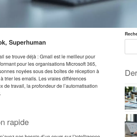
Reche
ook, Superhuman
ail se trouve déjà : Gmail est le meilleur pour
formant pour les organisations Microsoft 365,
Der
rsonnes noyées sous des boîtes de réception à
 à trier les emails. Les vraies différences
ux de travail, la profondeur de l’automatisation
.
on rapide
 n’avez pas besoin d’un cours sur l’intelligence