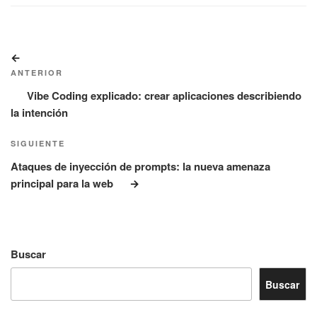
Navegación
Entrada
de
anterior:
ANTERIOR
entradas
Vibe Coding explicado: crear aplicaciones describiendo
la intención
Siguiente
SIGUIENTE
entrada
Ataques de inyección de prompts: la nueva amenaza
principal para la web
Buscar
Buscar