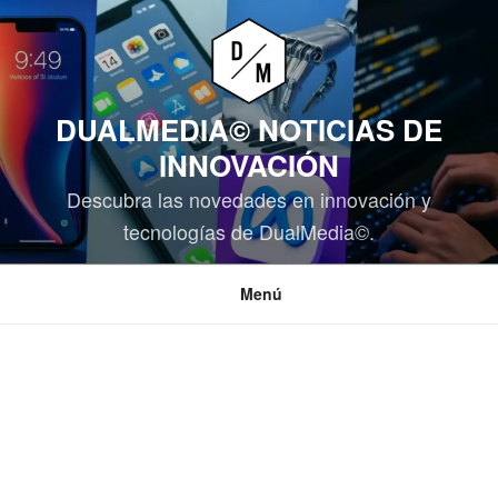
Saltar
al
contenido
DUALMEDIA© NOTICIAS DE
INNOVACIÓN
Descubra las novedades en innovación y
tecnologías de DualMedia©.
Menú